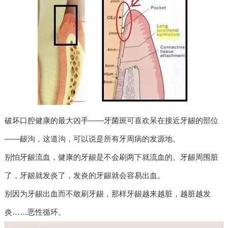
破坏口腔健康的最大凶手——牙菌斑可喜欢呆在接近牙龈的部位
——龈沟，这道沟，可以说是所有牙周病的发源地。
别怕牙龈流血，健康的牙龈是不会刷两下就流血的。牙龈周围脏
了，牙龈就发炎了，发炎的牙龈就会容易出血。
别因为牙龈出血而不敢刷牙龈，那样牙龈越来越脏，越脏越发
炎……恶性循环。