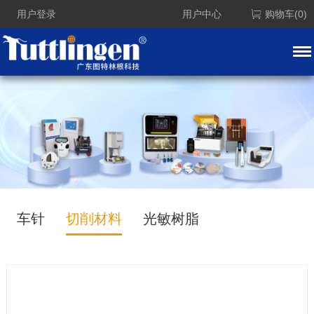
用户登录
用户中心
购物车(0)
车针
切削材料
光敏树脂