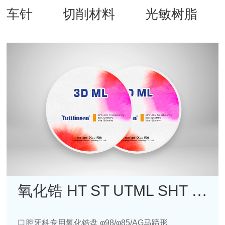
车针
切削材料
光敏树脂
氧化锆 HT ST UTML SHT 3DPro 4DML 5DML
口腔牙科专用氧化锆盘 φ98/φ85/AG马蹄形