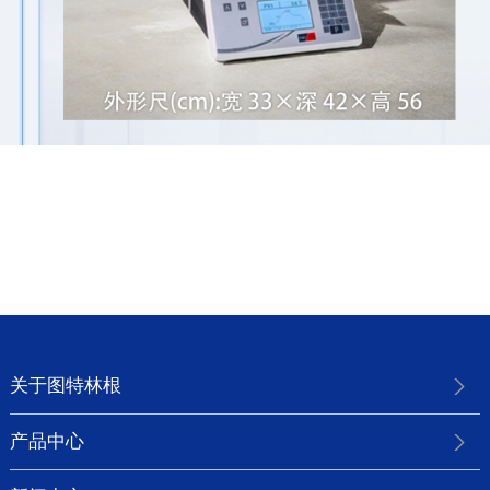
义齿切削,义齿切削机,图特林根,义齿加工,义齿加工厂,牙科材料,牙科
器械,义齿雕刻 义齿切削,义齿切削机,图特林根,义齿加工,义齿加工厂,
牙科材料,牙科器械,义齿雕刻
义齿切削 义齿加工 义齿切削机 图特林
根 牙雕机 义齿雕铣机 义齿加工机
义齿切削 义齿加工 义齿切削机 图
特林根 牙雕机 义齿雕铣机 义齿加工机
关于图特林根
产品中心