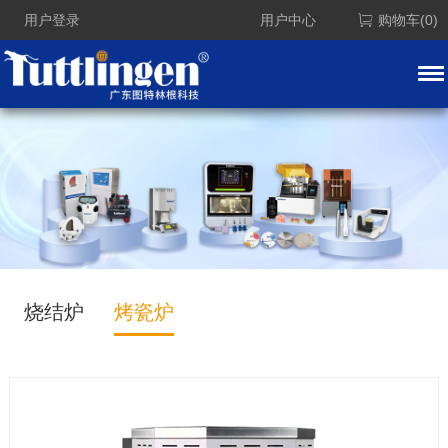
用户登录
用户中心
购物车(0)
烧结炉
烤瓷炉