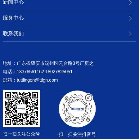
新闻中心
服务中心
联系我们
地址：广东省肇庆市端州区云台路3号厂房之一
电话：13376561162 18027825051
邮箱：
tuttlingen@ttlgn.com
扫一扫关注公众号
扫一扫关注抖音号