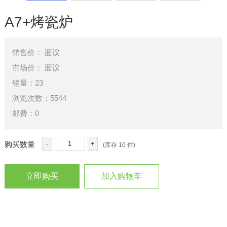
A7+烤瓷炉
销售价： 面议
市场价： 面议
销量：23
浏览次数：5544
邮费：0
购买数量
-
+
(库存
10
件)
立即购买
加入购物车